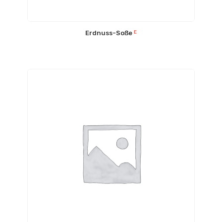
Erdnuss-Soẞe
E